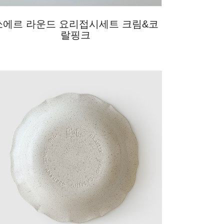
쏘에르 라운드 요리접시세트 크림&코
랄핑크