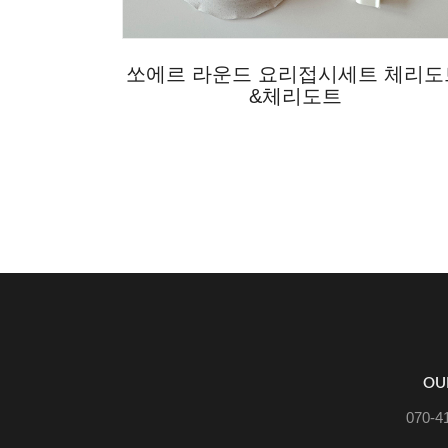
쏘에르 라운드 요리접시세트 체리도
&체리도트
OU
070-4