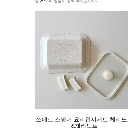
총
20
개의 상품이 검색 되었습니다.
쏘에르 스퀘어 요리접시세트 체리도
&체리도트