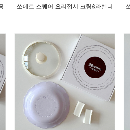
핑
쏘에르 스퀘어 요리접시 크림&라벤더