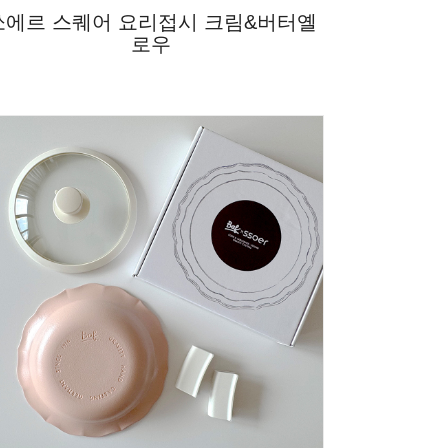
쏘에르 스퀘어 요리접시 크림&버터옐
로우