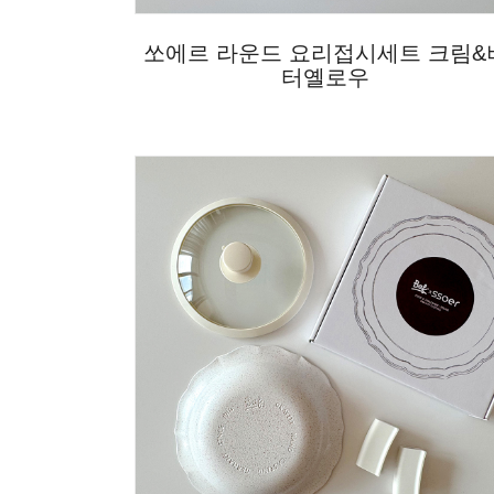
쏘에르 라운드 요리접시세트 크림&
터옐로우