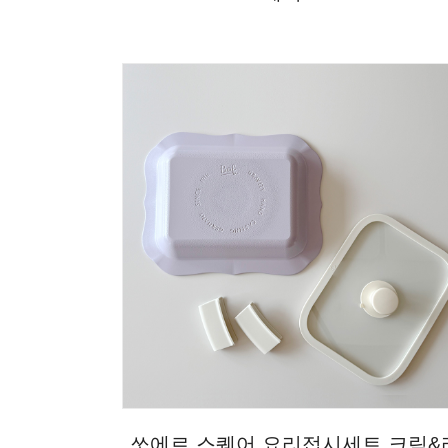
쏘에르 스퀘어 요리접시세트 크림&