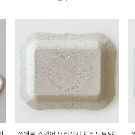
라
쏘에르 스퀘어 요리접시 체리도트&체