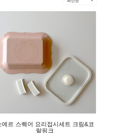
쏘에르 스퀘어 요리접시세트 크림&코
랄핑크