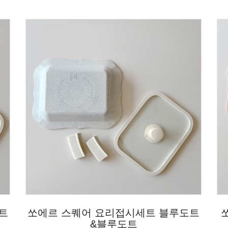
트
쏘에르 스퀘어 요리접시세트 블루도트
&블루도트