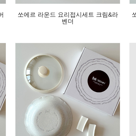
버
쏘에르 라운드 요리접시세트 크림&라
벤더