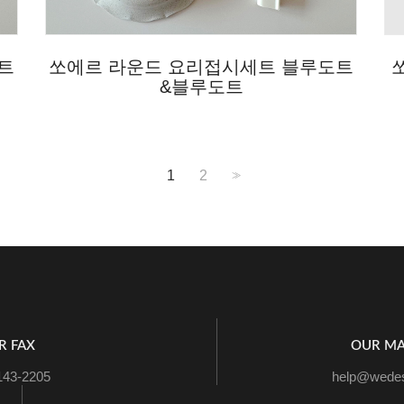
트
쏘에르 라운드 요리접시세트 블루도트
&블루도트
1
2
>>
R FAX
OUR MA
143-2205
help@wedes