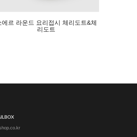
쏘에르 라운드 요리접시 체리도트&체
리도트
ILBOX
hop.co.kr