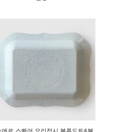
쏘에르 스퀘어 요리접시 블루도트&블