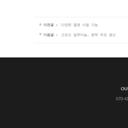
이전글 :
다양한 열원 사용 가능
다음글 :
고순도 알루미늄, 중력 주조 생산
OU
070-4