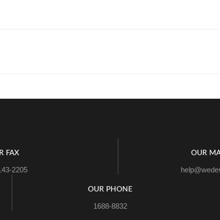
R FAX
OUR MA
143-2205
help@wedes
OUR PHONE
1688-8832