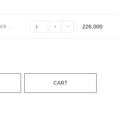
226,000
쏘에르 라운드 요리접시세트 크림&라벤더
CART