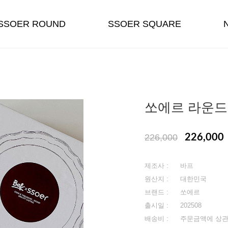
SSOER ROUND
SSOER SQUARE
쏘에르 라운드
226,000
226,000
제조사 :
바프
원산지 :
대한민국
브랜드 :
쏘에르
출시일 :
202508
배송비 :
주문금액에 상관