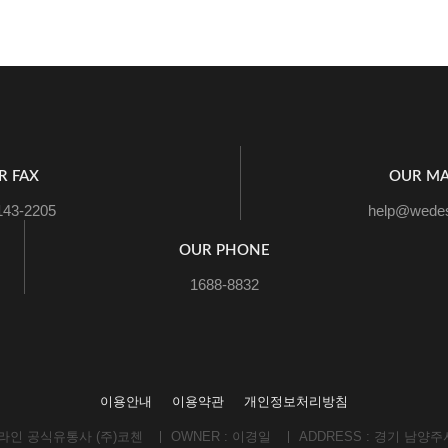
R FAX
OUR MA
143-2205
help@wedes
OUR PHONE
1688-8832
이용안내
이용약관
개인정보처리방침
온라인 공식유통사 (주)코첸
OWNER : 이경일
ADDRESS : 경기 남양주