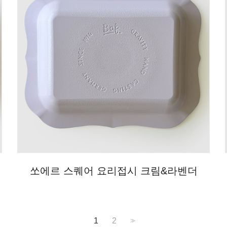
쏘에르 스퀘어 요리접시 크림&라벤더
1
2
>>