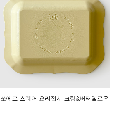
쏘에르 스퀘어 요리접시 크림&버터옐로우