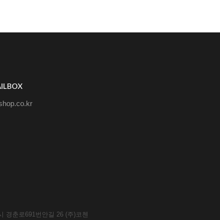
ILBOX
hop.co.kr
시 경춘로691번안길 26 (주)코첸