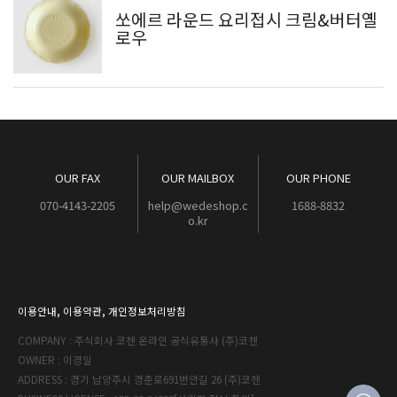
쏘에르 라운드 요리접시 크림&버터옐
로우
OUR FAX
OUR MAILBOX
OUR PHONE
070-4143-2205
help@wedeshop.c
1688-8832
o.kr
이용안내
,
이용약관
,
개인정보처리방침
COMPANY : 주식회사 코첸 온라인 공식유통사 (주)코첸
OWNER : 이경일
ADDRESS : 경기 남양주시 경춘로691번안길 26 (주)코첸