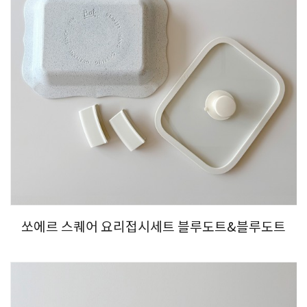
쏘에르 스퀘어 요리접시세트 블루도트&블루도트