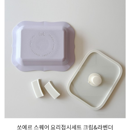
쏘에르 스퀘어 요리접시세트 크림&라벤더