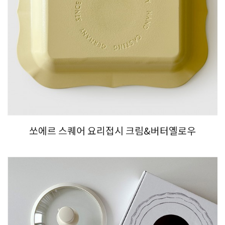
쏘에르 스퀘어 요리접시 크림&버터옐로우