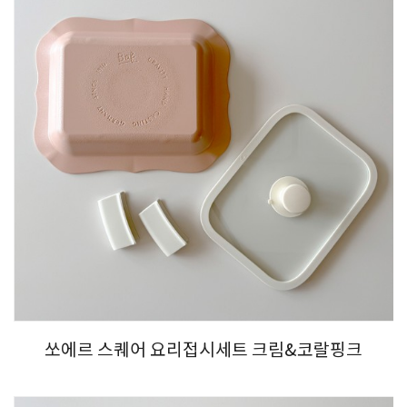
쏘에르 스퀘어 요리접시세트 크림&코랄핑크