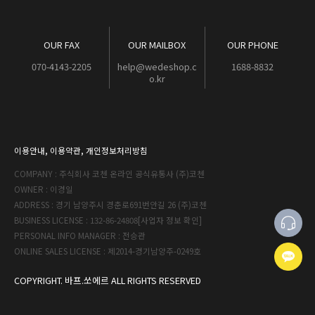
OUR FAX
OUR MAILBOX
OUR PHONE
070-4143-2205
help@wedeshop.c
1688-8832
o.kr
이용안내
,
이용약관
,
개인정보처리방침
COMPANY : 주식회사 코첸 온라인 공식유통사 (주)코첸
OWNER : 이경일
ADDRESS : 경기 남양주시 경춘로691번안길 26 (주)코첸
BUSINESS LICENSE : 132-86-24808
[사업자 정보 확인]
PERSONAL INFO MANAGER : 전승관
ONLINE SALES LICENSE : 제2014-경기남양주-0249호
COPYRIGHT. 바프.쏘에르 ALL RIGHTS RESERVED